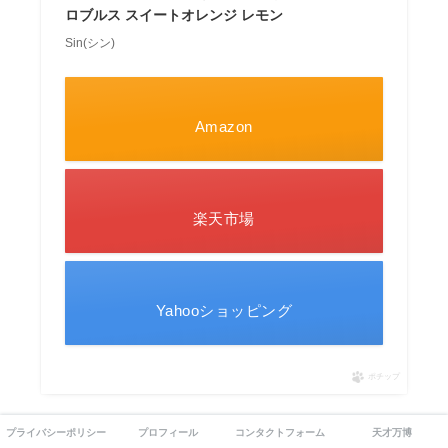
ロブルス スイートオレンジ レモン
Sin(シン)
Amazon
楽天市場
Yahooショッピング
ポチップ
プライバシーポリシー
プロフィール
コンタクトフォーム
天才万博
眠る前にアロマを焚くのは「リラックス効果」が高く、す