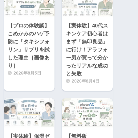
【プロの体験談】
【実体験】40代ス
こめかみのハゲ予
キンケア初心者は
防に「タキシフォ
まず「無印良品」
リン」サプリを試
に行け！アラフォ
した理由［画像あ
ー男が買って分か
り］
ったリアルな成功
2026年8月5日
と失敗
2026年8月4日
【実体験】保湿ゼ
【無料版