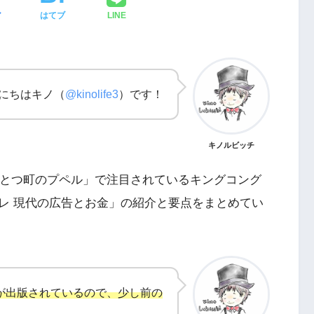
ア
はてブ
LINE
にちはキノ（
@kinolife3
）です！
キノルビッチ
んとつ町のプペル」で注目されているキングコング
レ 現代の広告とお金」の紹介と要点をまとめてい
メ
カメラを買う前にチェックしたいポイ活サ
ト「ハピタス」
1刷が出版されているので、少し前の