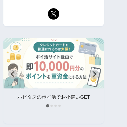
イ
ハピタスのポイ活でお小遣いGET
中