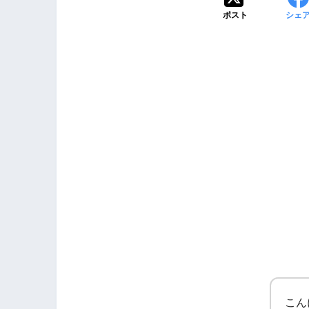
ポスト
シェ
PIXTAで副業のスス
こん