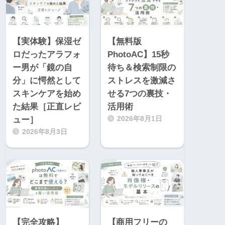
【実体験】保湿ゼ
【無料版
ロだったアラフォ
PhotoAC】15秒
ー男が「鏡の自
待ち＆検索制限の
分」に愕然として
ストレスを激減さ
スキンケアを始め
せる7つの裏技・
た結果［正直レビ
活用術
ュー］
2026年8月1日
2026年8月3日
【完全攻略】
【商用フリーの