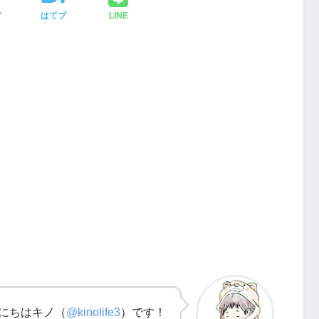
ア
はてブ
LINE
メ
カメラを買う前にチェックしたいポイ活サ
ト「ハピタス」
にちはキノ（
@kinolife3
）です！