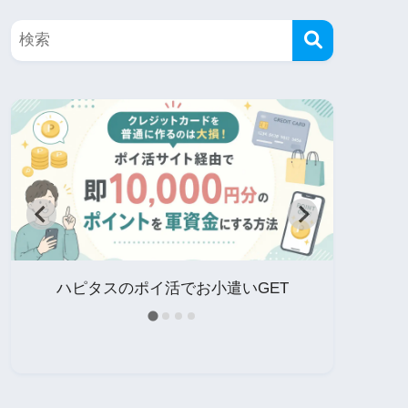
イ
ハピタスのポイ活でお小遣いGET
中