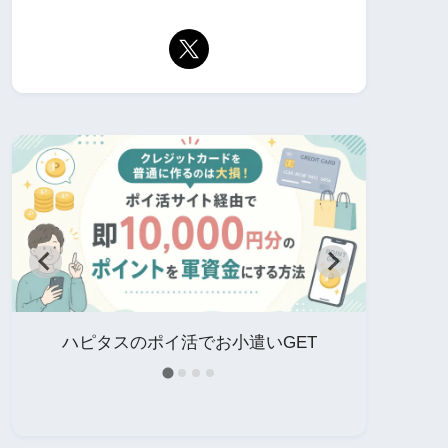
イ
ハピタスのポイ活でお小遣いGET
中