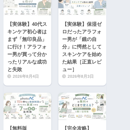
【実体験】40代ス
【実体験】保湿ゼ
キンケア初心者は
ロだったアラフォ
まず「無印良品」
ー男が「鏡の自
に行け！アラフォ
分」に愕然として
ー男が買って分か
スキンケアを始め
ったリアルな成功
た結果［正直レビ
と失敗
ュー］
2026年8月4日
2026年8月3日
【無料版
【完全攻略】