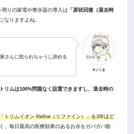
ン周りの家電や整水器の導入は
「原状回復（退去時
になりますよね。
家さんに怒られちゃうし諦める
キノくま
トリムは100%問題なく設置できますし、退去時の
「トリムイオン Refine（リファイン）」を3年ほど
く、毎日最高の医療効果のあるお水をガバガバ飲