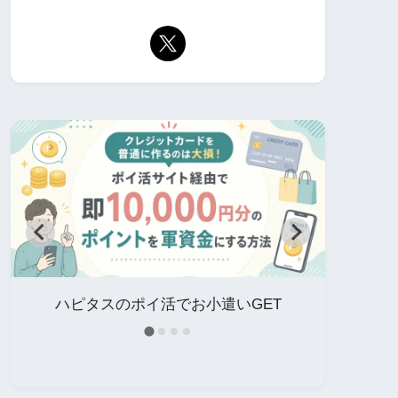
イ
ハピタスのポイ活でお小遣いGET
中