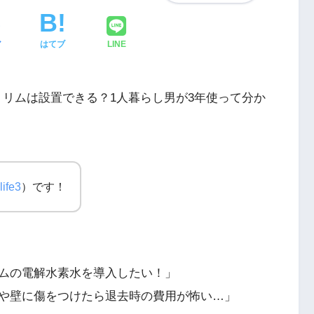
ア
はてブ
LINE
トリムは設置できる？1人暮らし男が3年使って分か
ife3
）です！
メ
カメラを買う前にチェックしたいポイ活サ
ト「ハピタス」
ムの電解水素水を導入したい！」
や壁に傷をつけたら退去時の費用が怖い…」