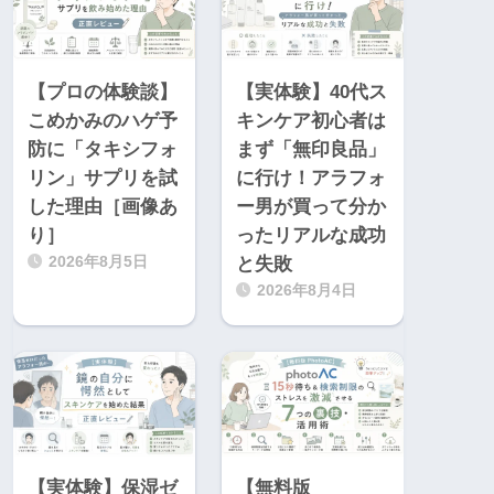
【プロの体験談】
【実体験】40代ス
こめかみのハゲ予
キンケア初心者は
防に「タキシフォ
まず「無印良品」
リン」サプリを試
に行け！アラフォ
した理由［画像あ
ー男が買って分か
り］
ったリアルな成功
2026年8月5日
と失敗
2026年8月4日
【実体験】保湿ゼ
【無料版