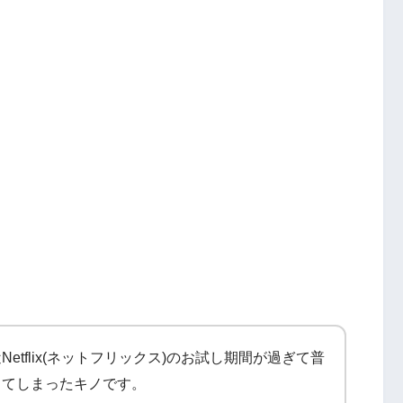
メ
カメラを買う前にチェックしたいポイ活サ
ト「ハピタス」
etflix(ネットフリックス)のお試し期間が過ぎて普
してしまったキノです。