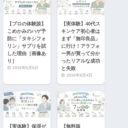
【プロの体験談】
【実体験】40代ス
こめかみのハゲ予
キンケア初心者は
防に「タキシフォ
まず「無印良品」
リン」サプリを試
に行け！アラフォ
した理由［画像あ
ー男が買って分か
り］
ったリアルな成功
2026年8月5日
と失敗
2026年8月4日
【実体験】保湿ゼ
【無料版