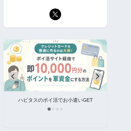
イ
ハピタスのポイ活でお小遣いGET
中